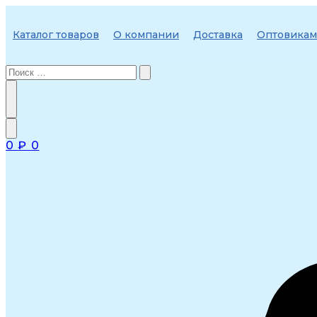
Перейти
к
Каталог товаров
О компании
Доставка
Оптовикам
содержимому
0
₽
0