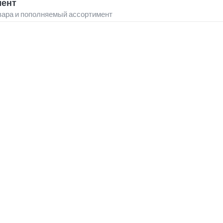
мент
вара и пополняемый ассортимент