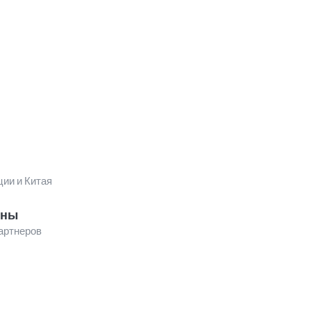
ции и Китая
ены
артнеров