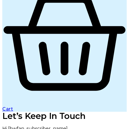
Cart
Let’s Keep In Touch
Hi [bwfan_subscriber_name]