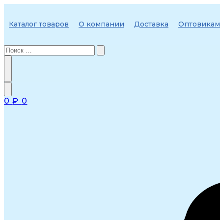
Перейти
к
Каталог товаров
О компании
Доставка
Оптовикам
содержимому
0
₽
0