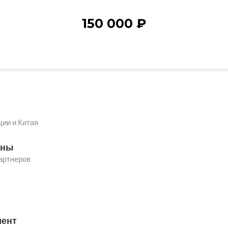
150 000
₽
ции и Китая
ены
артнеров
мент