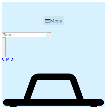
Перейти
к
содержимому
Menu
0
₽
0