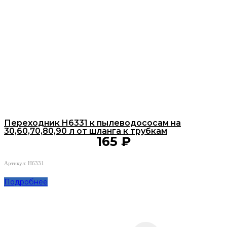
Переходник H6331 к пылеводососам на
30,60,70,80,90 л от шланга к трубкам
165
₽
Артикул: H6331
Подробнее