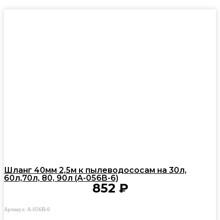
Шланг 40мм 2,5м к пылеводососам на 30л,
60л,70л, 80, 90л (A-056B-6)
852
₽
Артикул: A-056B-6