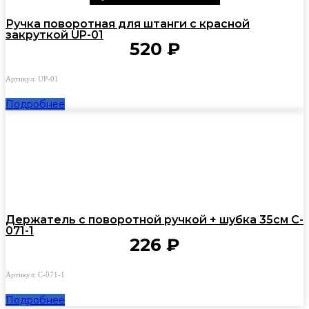
Ручка поворотная для штанги с красной
закруткой UP-01
520
₽
Артикул: UP-01
Подробнее
Держатель с поворотной ручкой + шубка 35см C-
071-1
226
₽
Артикул: C-071-1
Подробнее