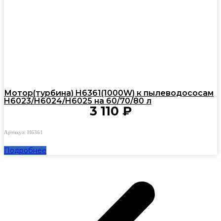
Мотор(турбина) H6361(1000W) к пылеводососам
H6023/H6024/H6025 на 60/70/80 л
3 110
₽
Артикул: H6361
Подробнее